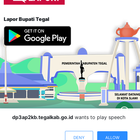
Lapor Bupati Tegal
dp3ap2kb.tegalkab.go.id
wants to play speech
© 2019 Dinas Pemeberdayaan Perempuan, Perlindungan Anak,
Pengendalian Penduduk dan Keluarga Berencana.
DENY
ALLOW