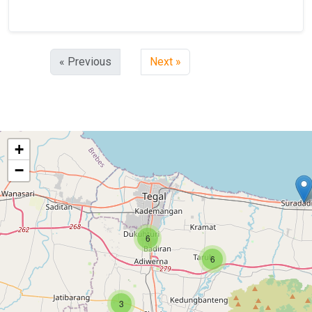
« Previous
Next »
+
−
6
6
3