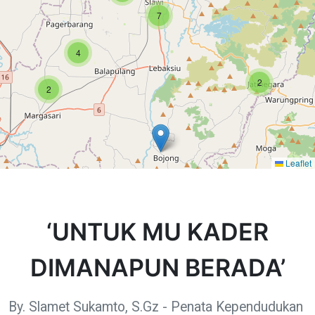
7
4
2
2
Leaflet
‘UNTUK MU KADER
DIMANAPUN BERADA’
By. Slamet Sukamto, S.Gz - Penata Kependudukan