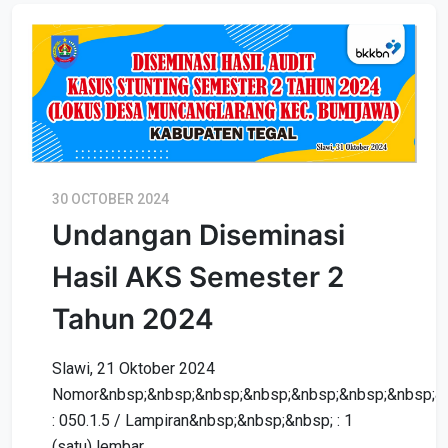
30 OCTOBER 2024
Undangan Diseminasi
Hasil AKS Semester 2
Tahun 2024
Slawi, 21 Oktober 2024
Nomor&nbsp;&nbsp;&nbsp;&nbsp;&nbsp;&nbsp;&nbsp;&
: 050.1.5 / Lampiran&nbsp;&nbsp;&nbsp; : 1
(satu) lembar...